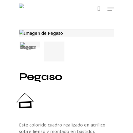
Skip
Menu
to
main
content
Pegaso
Este colorido cuadro realizado en acrílico
sobre lienzo y montado en bastidor,