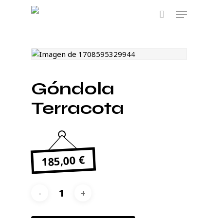
Skip
Menu
to
main
content
Góndola
Terracota
€
185,00